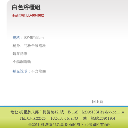
白色浴櫃組
產品型號:
LD-904982
規格：
90*49*82cm
桶身、門板全發泡板
鋼琴烤漆
不銹鋼滑軌
補充說明：
不含龍頭
回上頁