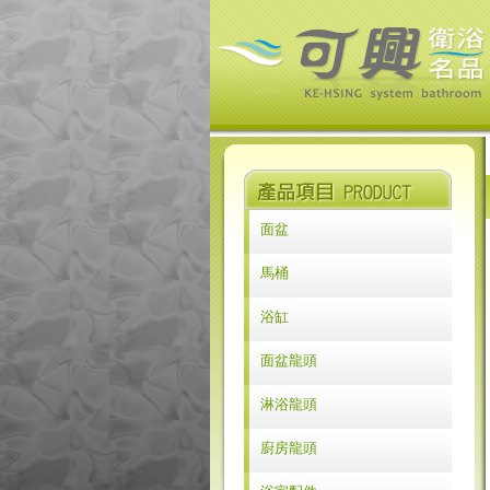
面盆
GEBERIT
馬桶
LILAIDEN
GEBERIT
浴缸
COSY
COSY
浴缸系列
面盆龍頭
ROCA
ROCA
古典浴缸
ROMAX
KLUDI
淋浴龍頭
ROMAX
Yatin
KLUDI
廚房龍頭
LILAIDEN
Yatin
KLUDI