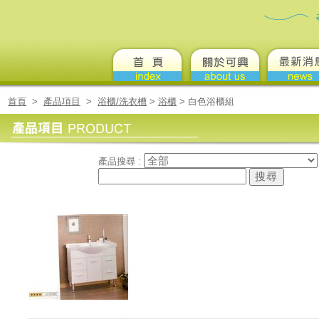
首頁
>
產品項目
>
浴櫃/洗衣槽
>
浴櫃
>
白色浴櫃組
產品搜尋 :