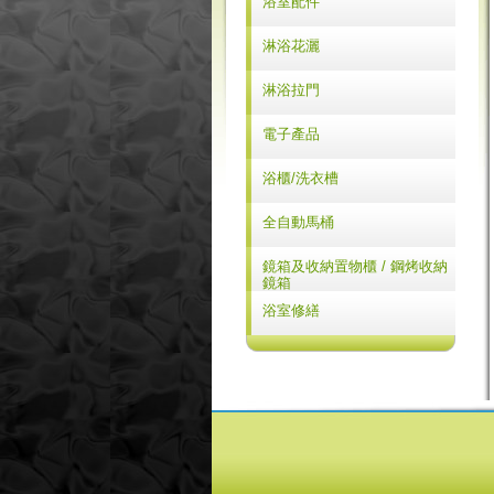
浴室配件
BETTOR
LILAIDEN
LILAIDEN
Yatin
淋浴花灑
BETTOR
BETTOR
BETTOR
Yatin
淋浴拉門
CHIC
BETTOR
淋浴拉門
電子產品
阿拉斯加
浴櫃/洗衣槽
康乃馨
浴櫃
全自動馬桶
ELOO
洗衣槽
ROCA
鏡箱及收納置物櫃 / 鋼烤收納
ROCA
鏡箱
SANIWISE
鋼烤收納鏡箱
浴室修繕
鋼烤浴鏡
浴室修繕中心
鋼烤收納置物櫃
高、矮櫃系列
吊櫃系列
各式明鏡系列