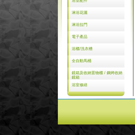
浴室配件
BETTOR
LILAIDEN
LILAIDEN
Yatin
淋浴花灑
BETTOR
BETTOR
BETTOR
Yatin
淋浴拉門
CHIC
BETTOR
淋浴拉門
電子產品
阿拉斯加
浴櫃/洗衣槽
康乃馨
浴櫃
全自動馬桶
ELOO
洗衣槽
ROCA
鏡箱及收納置物櫃 / 鋼烤收納
ROCA
鏡箱
SANIWISE
鋼烤收納鏡箱
浴室修繕
鋼烤浴鏡
浴室修繕中心
鋼烤收納置物櫃
高、矮櫃系列
吊櫃系列
各式明鏡系列