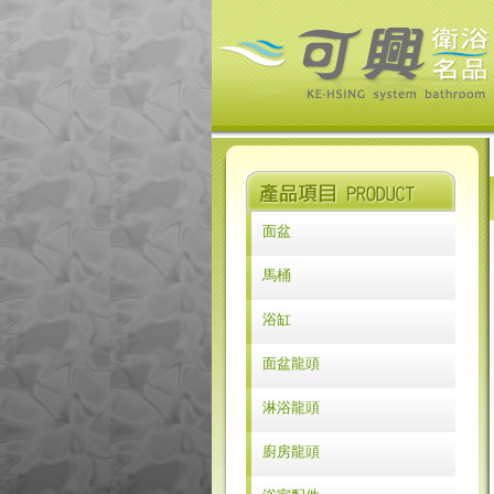
面盆
GEBERIT
馬桶
LILAIDEN
GEBERIT
浴缸
COSY
COSY
浴缸系列
面盆龍頭
ROCA
ROCA
古典浴缸
ROMAX
KLUDI
淋浴龍頭
ROMAX
Yatin
KLUDI
廚房龍頭
LILAIDEN
Yatin
KLUDI