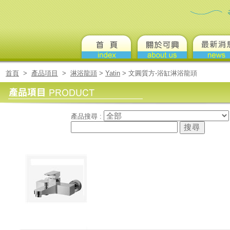
首頁
>
產品項目
>
淋浴龍頭
>
Yatin
>
文圓質方-浴缸淋浴龍頭
產品搜尋 :