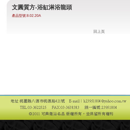
文圓質方-浴缸淋浴龍頭
產品型號:
8.02.20A
回上頁