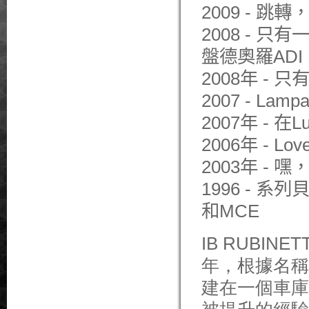
2009
-
跳轉
2008 -
只有
盤
德奧羅
ADI
2008
年
-
只
2007
-
Lamp
2007
年
- 在
L
2006
年
-
Lov
2003年
-
嘿
1996 -
系列
和MCE
IB
RUBINET
年
，
根據
名稱
建
在
一個車庫