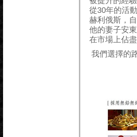
被
提升
的經驗
從
30
年的活
赫利俄斯
，自
他
的
妻子
安東
在市場上
佔盡
我們
選擇
的